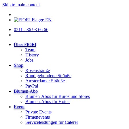
Skip to main content
0211 - 86 93 66 66
Über FIORI
Team
History
Jobs
Shop
Rosensträuße
Rund gebundene Sträuße
Amsterdamer Sträuße
PayPal
Blumen-Abo
Blumen-Abos für Büros und Stores
Blumen-Abos für Hotels
Event
Private Events
Firmenevents
Serviceleistungen für Caterer